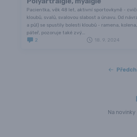
Polyartralgie, myalgie
Pacientka, věk 48 let, aktivní sportovkyně - cvičí
kloubů, svalů, svalovou slabost a únavu. Od návr
a půl) se spustily bolesti kloubů - ramena, kolena
páteř, pozoruje také zvý...
2
18. 9. 2024
Předch
Na novinky 