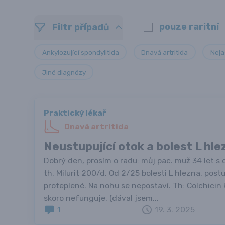
pouze raritní
Filtr případů
Ankylozující spondylitida
Dnavá artritida
Neja
Jiné diagnózy
Praktický lékař
Dnavá artritida
Neustupující otok a bolest L hle
Dobrý den, prosím o radu: můj pac. muž 34 let s d
th. Milurit 200/d, Od 2/25 bolesti L hlezna, postu
proteplené. Na nohu se nepostaví. Th: Colchicin 
skoro nefunguje. (dával jsem...
1
19. 3. 2025