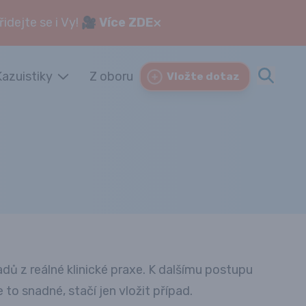
×
dejte se i Vy! 🎥
Více ZDE
Kazuistiky
Z oboru
Vložte dotaz
 z reálné klinické praxe. K dalšímu postupu
 to snadné, stačí jen
vložit případ
.