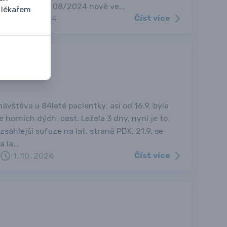
m efektem. Od 08/2024 nově ve...
 lékařem
Číst více
28. 11. 2024
návštěva u 84leté pacientky: asi od 16.9. byla
horních dých. cest. Ležela 3 dny, nyní je to
ozsáhlejší sufuze na lat. straně PDK, 21.9. se
 la...
Číst více
1. 10. 2024