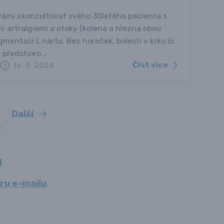
vámi zkonzultovat svého 35letého pacienta s
mi artralgiemi a otoky (kolena a hlezna obou
mentací L nártu. Bez horeček, bolesti v krku či
 předchoro...
Číst více
16. 9. 2024
Další
9
u
ru e-mailu
.