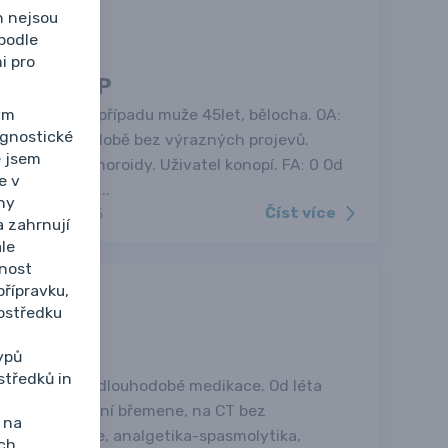
h nejsou
podle
i pro
y RF, aCCP
ým
 konzultaci k případu muže 45let, bělocha. OA:
agnostické
vané, dlouhodobě bez výrazných projevů.
e jsem
rgologem. Hemoroidy. Uživatel konopí. FA: 0 Od
e v
Subj.: v noci...
ny
Číst více
8. 1. 2025
a zahrnují
le
nost
řípravku,
ostředku
ypů
středků in
ých chorob či dlouhodobé medikace. Od léta
levo po zvedání břemene, na CT bez
 na
bstřiky, infuse, analgetika-spasmolytika,
ých