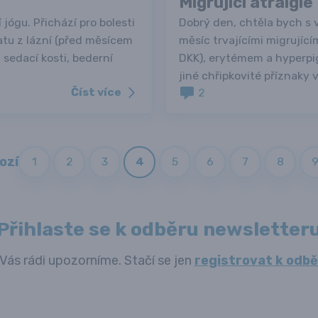
Migrující atralgie
 jógu. Přichází pro bolesti
Dobrý den, chtěla bych s 
atu z lázní (před měsícem
měsíc trvajícími migrující
, sedací kosti, bederní
DKK), erytémem a hyperpig
jiné chřipkovité příznaky v
Číst více
2
ozí
1
2
3
4
5
6
7
8
Přihlaste se k odběru newsletter
Vás rádi upozorníme. Stačí se jen
registrovat k odbě