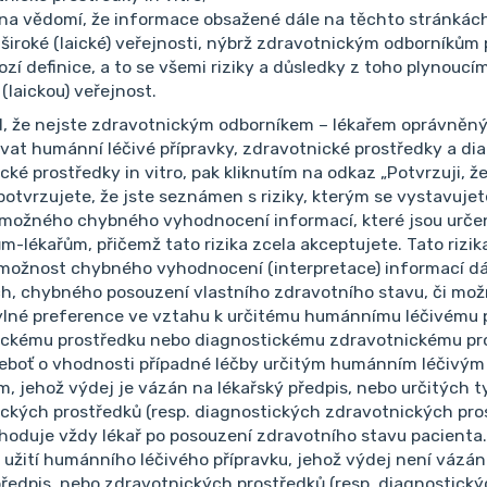
 na vědomí, že informace obsažené dále na těchto stránkác
Praktický lékař
široké (laické) veřejnosti, nýbrž zdravotnickým odborníkům 
Nejasná diagnóza
zí definice, a to se všemi riziky a důsledky z toho plynoucím
Extrémní hodnot
 (laickou) veřejnost.
d, že nejste zdravotnickým odborníkem – lékařem oprávněn
letou pacientku, která je
Vážené kolegium, prosím o
vat humánní léčivé přípravky, zdravotnické prostředky a di
 Enbrel. RF 28,9
astma bronchiale nesledo
cké prostředky in vitro, pak kliknutím na odkaz „Potvrzuji, ž
 v mezích normy.
Pollinoza verifikovaná ale
potvrzujete, že jste seznámen s riziky, kterým se vystavujet
m pr...
listopadu 24 kloubní potíže 
 možného chybného vyhodnocení informací, které jsou urče
Číst více
2
m-lékařům, přičemž tato rizika zcela akceptujete. Tato rizik
možnost chybného vyhodnocení (interpretace) informací dá
, chybného posouzení vlastního zdravotního stavu, či mož
lné preference ve vztahu k určitému humánnímu léčivému p
Praktický lékař
ickému prostředku nebo diagnostickému zdravotnickému pr
né diagnózy
Nejasná diagnóza
 neboť o vhodnosti případné léčby určitým humánním léčivým
Chladný prst
m, jehož výdej je vázán na lékařský předpis, nebo určitých t
ckých prostředků (resp. diagnostických zdravotnických pro
umentaci pacienta a
Žena 52 let, bez chronick
ozhoduje vždy lékař po posouzení zdravotního stavu pacienta.
tupu a léčbě. Jsem
2023 cervikobrachialgie v
užití humánního léčivého přípravku, jehož výdej není vázán
bů. 57letý muž, vyšetřován
patologického korelátu - o
předpis, nebo zdravotnických prostředků (resp. diagnostick