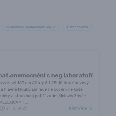
Systémové onemocnění pojiva
Osteoporóza
at.onemocnění s neg laboratoří
a zdravý 183 cm 82 kg: 6.1.25: 10 dnů únavový
la hlavně kloubů zimnice ne pocení ne kašel
běry a stran subj potíží zatím Melovis Závěr:
 MELOXICAM T...
Číst více
21. 2. 2025