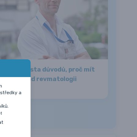
Je spousta důvodů, proč mít
rád revmatologii
m
středky a
íků.
:
at