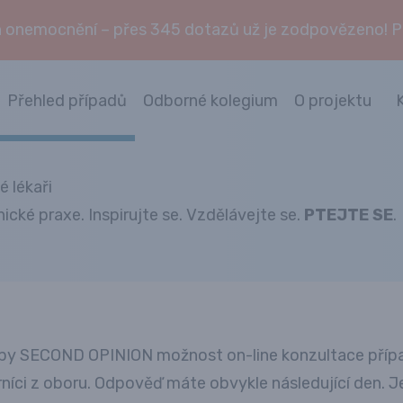
 onemocnění – přes 345 dotazů už je zodpovězeno! Při
Přehled případů
Odborné kolegium
O projektu
é lékaři
nické praxe. Inspirujte se. Vzdělávejte se.
PTEJTE SE
.
by SECOND OPINION možnost on-line konzultace případů
níci z oboru. Odpověď máte obvykle následující den. Je