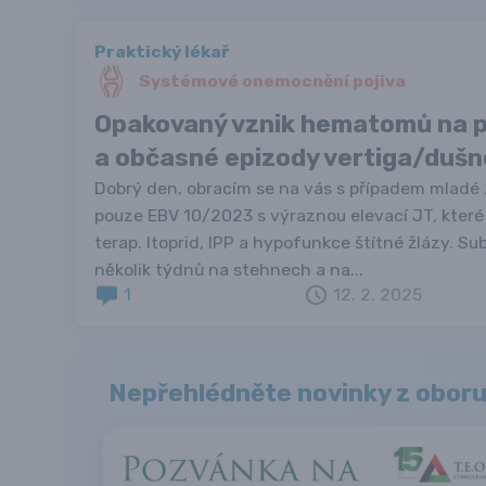
Praktický lékař
Systémové onemocnění pojiva
Opakovaný vznik hematomů na p
a občasné epizody vertiga/dušn
Dobrý den, obracím se na vás s případem mladé
pouze EBV 10/2023 s výraznou elevací JT, které
terap. Itoprid, IPP a hypofunkce štítné žlázy. Su
několik týdnů na stehnech a na...
1
12. 2. 2025
Nepřehlédněte novinky z obor