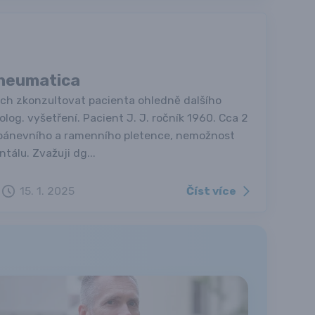
rheumatica
ych zkonzultovat pacienta ohledně dalšího
og. vyšetření. Pacient J. J. ročník 1960. Cca 2
t pánevního a ramenního pletence, nemožnost
tálu. Zvažuji dg...
Číst více
15. 1. 2025