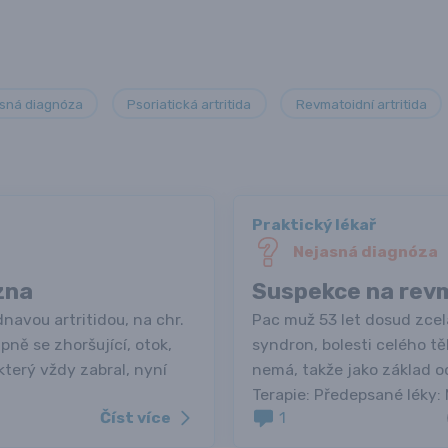
sná diagnóza
Psoriatická artritida
Revmatoidní artritida
Praktický lékař
Nejasná diagnóza
zna
Suspekce na revm
navou artritidou, na chr.
Pac muž 53 let dosud zcel
pně se zhoršující, otok,
syndron, bolesti celého tě
který vždy zabral, nyní
nemá, takže jako základ od
Terapie: Předepsané léky:
Číst více
1