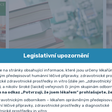
Legislativní upozornění
Knižní tipy: Revmatologie do
kapsy a Zdravotnické právo
e na stránky obsahující informace, které jsou určeny lékařů
m předepisovat humánní léčivé přípravky, zdravotnické pro
cké zdravotnické prostředky in vitro (dále jen
„zdravotnický
), a nikoliv široké (laické) veřejnosti či jiným skupinám odborn
m na odkaz „Potvrzuji, že jsem lékařem“ prohlašujete, že
Další novinky
dravotnickým odborníkem – lékařem oprávněným předepisov
 léčivé přípravky, zdravotnické prostředky a diagnostické
nické prostředky in vitro;