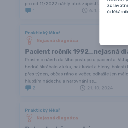
pro od 11/2022 náhlý otok zápěstí, za 2 dny...
zdravotni
1
6. 1. 2025
či lékární
Praktický lékař
Nejasná diagnóza
Pacient ročník 1992_nejasná d
Prosím o návrh dalšího postupu u pacienta. Vstu
hodně škrábalo v krku, pak kašel a hleny, bolesti 
přes týden, občas ráno a večer, odkašle jen málo,
hlubším nádechu a narovnání se...
2
21. 10. 2024
Praktický lékař
Nejasná diagnóza