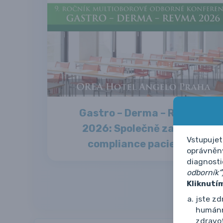
Gastro – Derma – Revma
2026: Společně za lepší
Vstupujet
compliance pacientů
oprávněný
diagnosti
odborník“
Kliknutí
jste z
humánní
zdravot