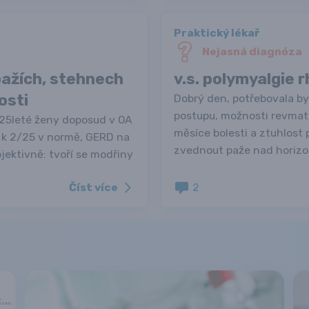
Praktický lékař
Nejasná diagnóza
ažích, stehnech
v.s. polymyalgie 
osti
Dobrý den, potřebovala b
postupu, možnosti revmatol
 25leté ženy doposud v OA
měsíce bolesti a ztuhlos
 k 2/25 v normě, GERD na
zvednout paže nad horizon
bjektivně: tvoří se modřiny
Číst více
2
u