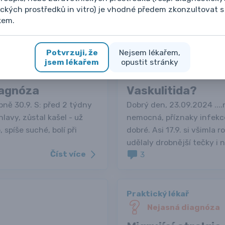
rehabilitace apod. s malý
ckých prostředků in vitro) je vhodné předem zkonzultovat s
Číst více
2
kem.
Potvrzuji, že
Nejsem lékařem,
Praktický lékař
jsem lékařem
opustit stránky
Nejasná diagnóza
iagnóza
Vaskulitida?
pně 30.9. S: před 2 týdny
Dobrý den, 23.09.2024 ....
hlavy, zůstal kašel - už
nemocná, příznaky infekce 
 spíše suché, bolí při
dobré. Asi 17.9. si všimla r
udělaly drobnější tečky i na
Číst více
3
Praktický lékař
Nejasná diagnóza