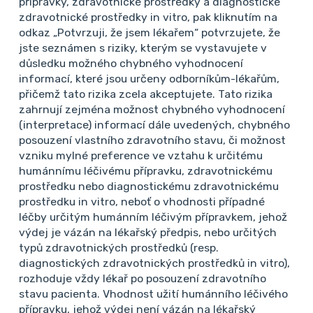
přípravky, zdravotnické prostředky a diagnostické
zdravotnické prostředky in vitro, pak kliknutím na
odkaz „Potvrzuji, že jsem lékařem“ potvrzujete, že
jste seznámen s riziky, kterým se vystavujete v
důsledku možného chybného vyhodnocení
informací, které jsou určeny odborníkům-lékařům,
přičemž tato rizika zcela akceptujete. Tato rizika
Další případy
zahrnují zejména možnost chybného vyhodnocení
(interpretace) informací dále uvedených, chybného
posouzení vlastního zdravotního stavu, či možnost
Praktický lékař
vzniku mylné preference ve vztahu k určitému
Systémové onemocnění pojiva
humánnímu léčivému přípravku, zdravotnickému
Podezření na systémové
prostředku nebo diagnostickému zdravotnickému
prostředku in vitro, neboť o vhodnosti případné
onemocnění pojiva
léčby určitým humánním léčivým přípravkem, jehož
Dobrý den, pacientka, věk 41 let, OA: VAS C-LS
výdej je vázán na lékařský předpis, nebo určitých
páteře, levostranný LI synd., bez zánikové
typů zdravotnických prostředků (resp.
radikulopatie na DK (v péči neurologa) 1991
diagnostických zdravotnických prostředků in vitro),
zlomenina pravého předloktí, SF 12/1998
rozhoduje vždy lékař po posouzení zdravotního
stavu pacienta. Vhodnost užití humánního léčivého
appendektomie od 10/2025 byla vyšetřována pro
přípravku, jehož výdej není vázán na lékařský
susp. systémové onemocnění poj...