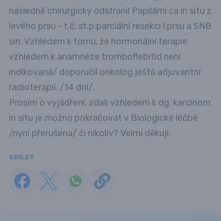
následně chirurgicky odstranil Papilární ca in situ z
levého prsu - t.č. st.p.parciální resekci l.prsu a SNB
sin. Vzhledem k tomu, že hormonální terapie
vzhledem k anamnéze tromboflebitid není
indikovaná/ doporučil onkolog ještě adjuvantní
radioterapii. /14 dní/.
Prosím o vyjádření, zdali vzhledem k dg. karcinom
in situ je možno pokračovat v Biologické léčbě
/nyní přerušena/ či nikoliv? Velmi děkuji.
SDÍLET