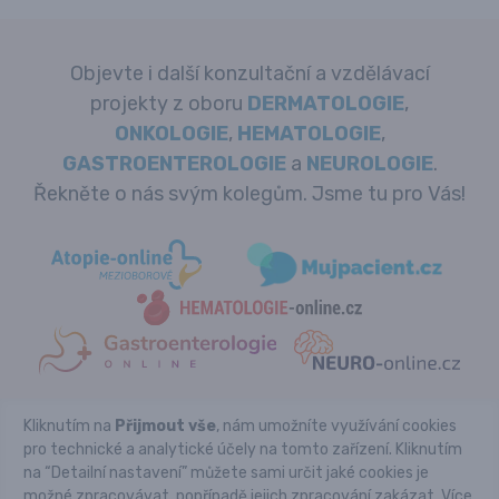
Objevte i další konzultační a vzdělávací
projekty z oboru
DERMATOLOGIE
,
ONKOLOGIE
,
HEMATOLOGIE
,
GASTROENTEROLOGIE
a
NEUROLOGIE
.
Řekněte o nás svým kolegům. Jsme tu pro Vás!
Kliknutím na
Přijmout vše
, nám umožníte využívání cookies
Copyright © REVMA-online.cz 2026
pro technické a analytické účely na tomto zařízení. Kliknutím
Powered by Pears Health Cyber Europe, s.r.o. All Rights
na “Detailní nastavení” můžete sami určit jaké cookies je
Reserved.
Tyto stránky určené výhradně pro odbornou lékařskou
možné zpracovávat, popřípadě jejich zpracování zakázat. Více