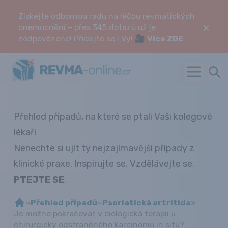
Získejte odbornou radu na léčbu revmatických
×
onemocnění – přes 345 dotazů už je
zodpovězeno! Přidejte se i Vy! 🎥
Více ZDE
Přehled případů, na které se ptali Vaši kolegové
lékaři
Nenechte si ujít ty nejzajímavější případy z
klinické praxe. Inspirujte se. Vzdělávejte se.
PTEJTE SE
.
»
Přehled případů
»
Psoriatická artritida
»
Je možno pokračovat v biologická terapii u
chirurgicky odstraněného karcinomu in situ?