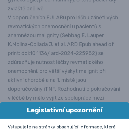
zvláště pečlivě.
V doporučeních EULARu pro léčbu zánětlivých
revmatických onemocnění u pacientů s
anamnézou malignity (Sebbag E, Lauper
K,Molina-Collada J, et al. ARD Epub ahead of
print: doi:10.1136/ ard-2024-225982) se
zdůrazňuje nutnost léčby revmatického
onemocnění, pro větší výskyt malignit při
aktivní chorobě a na 1. místě jsou
doporučovány iTNF. Rozhodnutí o pokračování
v léčbě by mělo vyjít ze spolupráce mezi
onkologem a revmatologem se zvážením všech
Legislativní upozornění
rizik a výhod a důkladnou informovaností
pacienta.
Vstupujete na stránky obsahující informace, které