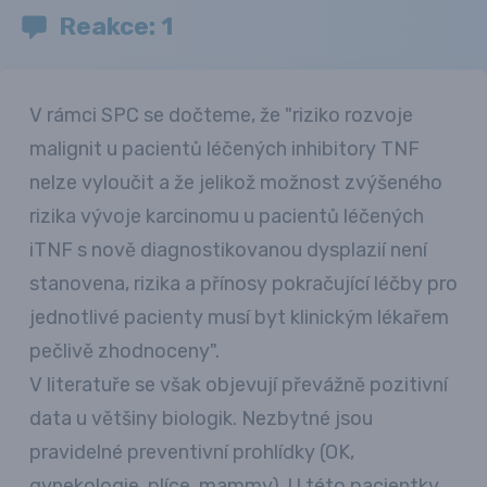
Reakce: 1
V rámci SPC se dočteme, že "riziko rozvoje
malignit u pacientů léčených inhibitory TNF
nelze vyloučit a že jelikož možnost zvýšeného
rizika vývoje karcinomu u pacientů léčených
iTNF s nově diagnostikovanou dysplazií není
stanovena, rizika a přínosy pokračující léčby pro
jednotlivé pacienty musí byt klinickým lékařem
pečlivě zhodnoceny".
V literatuře se však objevují převážně pozitivní
data u většiny biologik. Nezbytné jsou
pravidelné preventivní prohlídky (OK,
gynekologie, plíce, mammy). U této pacientky