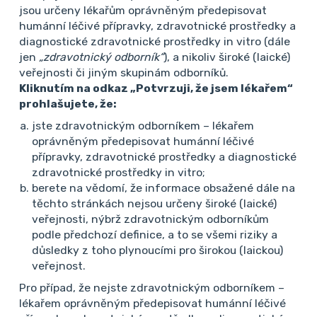
jsou určeny lékařům oprávněným předepisovat
humánní léčivé přípravky, zdravotnické prostředky a
diagnostické zdravotnické prostředky in vitro (dále
MUDr. Liliana Šedová
jen
„zdravotnický odborník“
), a nikoliv široké (laické)
16. 4. 2025 22:05
veřejnosti či jiným skupinám odborníků.
Kliknutím na odkaz „Potvrzuji, že jsem lékařem“
prohlašujete, že:
jste zdravotnickým odborníkem – lékařem
Vyjádření lékaře k doporučení
oprávněným předepisovat humánní léčivé
přípravky, zdravotnické prostředky a diagnostické
kolegia
zdravotnické prostředky in vitro;
Děkuji moc za odpověď, na základě doporučení
berete na vědomí, že informace obsažené dále na
těchto stránkách nejsou určeny široké (laické)
onkologa (kdy se nejedná o invazivní maligní
veřejnosti, nýbrž zdravotnickým odborníkům
onemocnění, není v plánu systémová terapie, a
podle předchozí definice, a to se všemi riziky a
není tudíž absolutní kontrandikace k
důsledky z toho plynoucími pro širokou (laickou)
pokračování), jsme se rozhodli pokračovat v
veřejnost.
léčbě dále, po skončení RT. Děkuji.
Pro případ, že nejste zdravotnickým odborníkem –
lékařem oprávněným předepisovat humánní léčivé
Tazatel byl s doporučeními spokojen