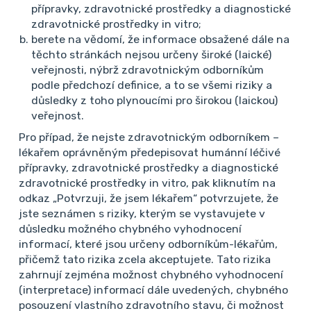
Vencovským. Napadá mě ještě, že pacientka
přípravky, zdravotnické prostředky a diagnostické
zdravotnické prostředky in vitro;
byla pravděpodobně v lázních z důvodů
berete na vědomí, že informace obsažené dále na
vertebrogenních obtíží. Je to tak?
těchto stránkách nejsou určeny široké (laické)
Pravděpodobně intenzivně rehabilitovala a
veřejnosti, nýbrž zdravotnickým odborníkům
podle předchozí definice, a to se všemi riziky a
mohla si způsobit zhoršení VAS. Dle mého
důsledky z toho plynoucími pro širokou (laickou)
názoru by měla být vyšetřena na prvním místě
veřejnost.
neurologem.
Pro případ, že nejste zdravotnickým odborníkem –
lékařem oprávněným předepisovat humánní léčivé
Diskordance mezi poměrně vysokou FW a
přípravky, zdravotnické prostředky a diagnostické
normálním CRP by také chtěla celkové vyš.
zdravotnické prostředky in vitro, pak kliknutím na
odkaz „Potvrzuji, že jsem lékařem“ potvrzujete, že
Anemie, která by to mohla vysvětlit přítomna
jste seznámen s riziky, kterým se vystavujete v
není a celková bílkovina je také v normě, ale
důsledku možného chybného vyhodnocení
možná by stalo za to udělat elfo bílkovin, ev.
informací, které jsou určeny odborníkům-lékařům,
přičemž tato rizika zcela akceptujete. Tato rizika
imunoelfo.
zahrnují zejména možnost chybného vyhodnocení
(interpretace) informací dále uvedených, chybného
MUDr. Liliana Šedová
posouzení vlastního zdravotního stavu, či možnost