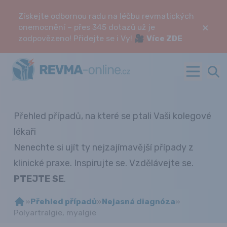
Získejte odbornou radu na léčbu revmatických
×
onemocnění – přes 345 dotazů už je
zodpovězeno! Přidejte se i Vy! 🎥
Více ZDE
Přehled případů, na které se ptali Vaši kolegové
lékaři
Nenechte si ujít ty nejzajímavější případy z
klinické praxe. Inspirujte se. Vzdělávejte se.
PTEJTE SE
.
»
Přehled případů
»
Nejasná diagnóza
»
Polyartralgie, myalgie