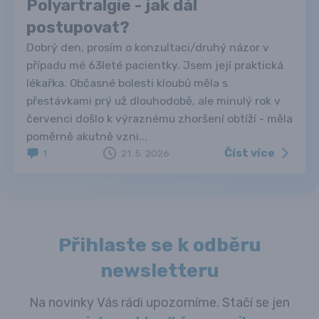
Polyartralgie - jak dál
postupovat?
Dobrý den, prosím o konzultaci/druhý názor v
případu mé 63leté pacientky. Jsem její praktická
lékařka. Občasné bolesti kloubů měla s
přestávkami prý už dlouhodobě, ale minulý rok v
červenci došlo k výraznému zhoršení obtíží - měla
poměrně akutně vzni...
Číst více
1
21. 5. 2026
Přihlaste se k odběru
newsletteru
Na novinky Vás rádi upozorníme. Stačí se jen