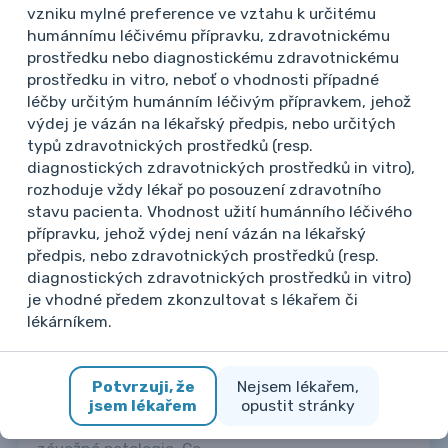
24. 9. 2024 11:20
vzniku mylné preference ve vztahu k určitému
humánnímu léčivému přípravku, zdravotnickému
prostředku nebo diagnostickému zdravotnickému
prostředku in vitro, neboť o vhodnosti případné
léčby určitým humánním léčivým přípravkem, jehož
výdej je vázán na lékařský předpis, nebo určitých
typů zdravotnických prostředků (resp.
diagnostických zdravotnických prostředků in vitro),
Další případy
rozhoduje vždy lékař po posouzení zdravotního
stavu pacienta. Vhodnost užití humánního léčivého
přípravku, jehož výdej není vázán na lékařský
Praktický lékař
předpis, nebo zdravotnických prostředků (resp.
Nejasná diagnóza
diagnostických zdravotnických prostředků in vitro)
Elevace ALP
je vhodné předem zkonzultovat s lékařem či
lékárníkem.
Dobrý den, prosím o konzultaci: mladý pacient v
rámci ročník 2007, zdráv, disp. pouze pro
atopickou dermatitis, v rámci preventivní
Potvrzuji, že
Nejsem lékařem,
prohlídky zachycena elevace ALP 3,03, v rámci
jsem lékařem
opustit stránky
kontroly doplněn i osteáza, která vyšší, ELFO bez