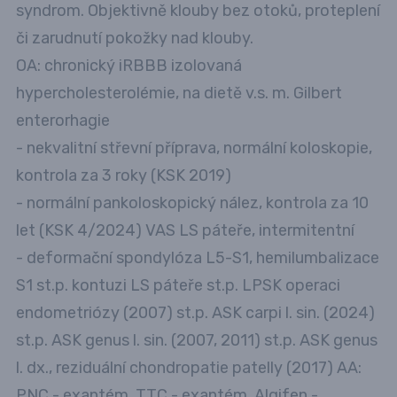
syndrom. Objektivně klouby bez otoků, proteplení
či zarudnutí pokožky nad klouby.
OA: chronický iRBBB izolovaná
hypercholesterolémie, na dietě v.s. m. Gilbert
enterorhagie
- nekvalitní střevní příprava, normální koloskopie,
kontrola za 3 roky (KSK 2019)
- normální pankoloskopický nález, kontrola za 10
let (KSK 4/2024) VAS LS páteře, intermitentní
- deformační spondylóza L5-S1, hemilumbalizace
S1 st.p. kontuzi LS páteře st.p. LPSK operaci
endometriózy (2007) st.p. ASK carpi l. sin. (2024)
st.p. ASK genus l. sin. (2007, 2011) st.p. ASK genus
l. dx., reziduální chondropatie patelly (2017) AA:
PNC - exantém, TTC - exantém, Algifen -