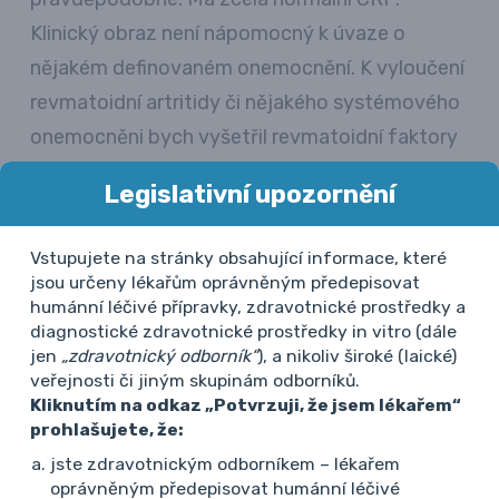
Klinický obraz není nápomocný k úvaze o
nějakém definovaném onemocnění. K vyloučení
revmatoidní artritidy či nějakého systémového
onemocněni bych vyšetřil revmatoidní faktory
a antinukleární protilátky. Když budou negativní,
Legislativní upozornění
zvažoval bych syndrom fibromyalgie. Má také
mírně vyšší TSH a některé popisované obtíže
Vstupujete na stránky obsahující informace, které
by mohly souviset s případnou hypotyreózou.
jsou určeny lékařům oprávněným předepisovat
humánní léčivé přípravky, zdravotnické prostředky a
diagnostické zdravotnické prostředky in vitro (dále
prof. MUDr. Jiří Vencovský, DrSc.
jen
„zdravotnický odborník“
), a nikoliv široké (laické)
19. 9. 2024 18:04
veřejnosti či jiným skupinám odborníků.
Kliknutím na odkaz „Potvrzuji, že jsem lékařem“
prohlašujete, že:
jste zdravotnickým odborníkem – lékařem
Dobrý den, souhlasím s panem profesorem
oprávněným předepisovat humánní léčivé