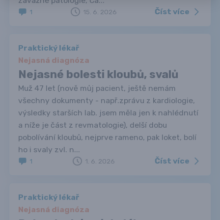
závažné patologie, Ca...
Číst více
1
15. 6. 2026
Praktický lékař
Nejasná diagnóza
Nejasné bolesti kloubů, svalů
Muž 47 let (nově můj pacient, ještě nemám
všechny dokumenty - např.zprávu z kardiologie,
výsledky starších lab. jsem měla jen k nahlédnutí
a níže je část z revmatologie), delší dobu
pobolívání kloubů, nejprve rameno, pak loket, bolí
ho i svaly zvl. n...
Číst více
1
1. 6. 2026
Praktický lékař
Nejasná diagnóza