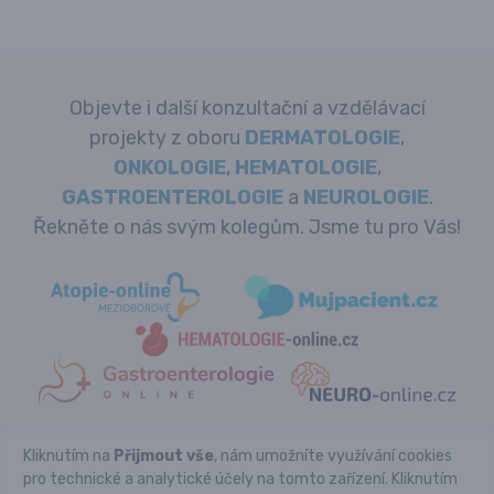
Objevte i další konzultační a vzdělávací
projekty z oboru
DERMATOLOGIE
,
ONKOLOGIE
,
HEMATOLOGIE
,
GASTROENTEROLOGIE
a
NEUROLOGIE
.
Řekněte o nás svým kolegům. Jsme tu pro Vás!
Kliknutím na
Přijmout vše
, nám umožníte využívání cookies
Copyright © REVMA-online.cz 2026
pro technické a analytické účely na tomto zařízení. Kliknutím
Powered by Pears Health Cyber Europe, s.r.o. All Rights