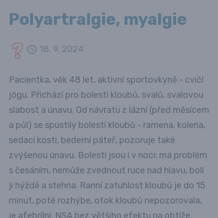
Polyartralgie, myalgie
18. 9. 2024
Pacientka, věk 48 let, aktivní sportovkyně - cvičí
jógu. Přichází pro bolesti kloubů, svalů, svalovou
slabost a únavu. Od návratu z lázní (před měsícem
a půl) se spustily bolesti kloubů - ramena, kolena,
sedací kosti, bederní páteř, pozoruje také
zvýšenou únavu. Bolesti jsou i v noci; má problém
s česáním, nemůže zvednout ruce nad hlavu, bolí
ji hýždě a stehna. Ranní zatuhlost kloubů je do 15
minut, poté rozhýbe, otok kloubů nepozorovala,
je afebrilní. NSA bez většího efektu na obtíže.