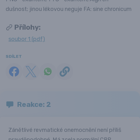
dušnost; jinou lékovou neguje FA: sine chronicum
Přílohy:
soubor 1 (pdf)
SDÍLET
Reakce: 2
Zánětlivé revmatické onemocnění není příliš
pravděpodobné. Má zcela normální CRP.