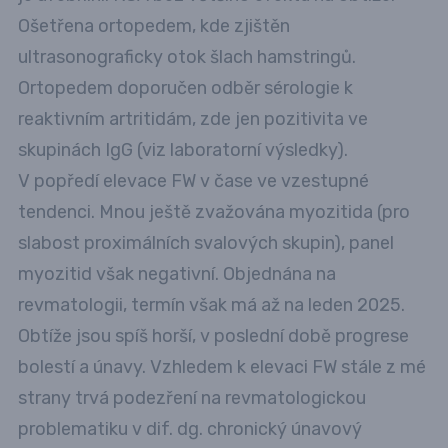
Ošetřena ortopedem, kde zjištěn
ultrasonograficky otok šlach hamstringů.
Ortopedem doporučen odběr sérologie k
reaktivním artritidám, zde jen pozitivita ve
skupinách IgG (viz laboratorní výsledky).
V popředí elevace FW v čase ve vzestupné
tendenci. Mnou ještě zvažována myozitida (pro
slabost proximálních svalových skupin), panel
myozitid však negativní. Objednána na
revmatologii, termín však má až na leden 2025.
Obtíže jsou spíš horší, v poslední době progrese
bolestí a únavy. Vzhledem k elevaci FW stále z mé
strany trvá podezření na revmatologickou
problematiku v dif. dg. chronický únavový