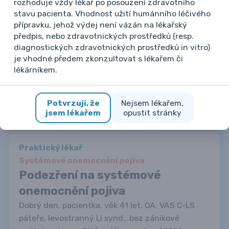
rozhoduje vždy lékař po posouzení zdravotního
stavu pacienta. Vhodnost užití humánního léčivého
MUDr. Heřman Mann, Ph.D.
přípravku, jehož výdej není vázán na lékařský
23. 5. 2023 12:36
předpis, nebo zdravotnických prostředků (resp.
diagnostických zdravotnických prostředků in vitro)
je vhodné předem zkonzultovat s lékařem či
lékárníkem.
Potvrzuji, že
Nejsem lékařem,
jsem lékařem
opustit stránky
Další případy
Praktický lékař
Systémové onemocnění pojiva
Podezření na systémové
onemocnění pojiva
Dobrý den, pacientka, věk 41 let, OA: VAS C-LS
páteře, levostranný LI synd., bez zánikové