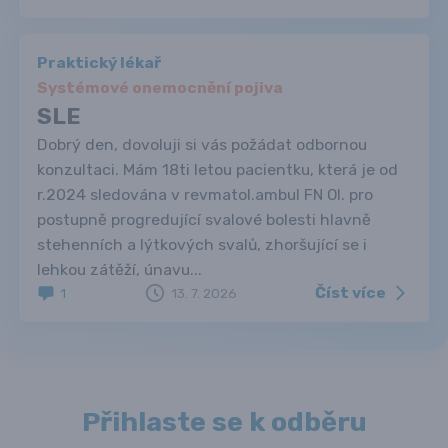
Praktický lékař
Systémové onemocnění pojiva
SLE
Dobrý den, dovoluji si vás požádat odbornou
konzultaci. Mám 18ti letou pacientku, která je od
r.2024 sledována v revmatol.ambul FN Ol. pro
postupně progredující svalové bolesti hlavně
stehenních a lýtkových svalů, zhoršující se i
lehkou zátěží, únavu...
Číst více
1
13. 7. 2026
Přihlaste se k odběru