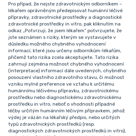
Pro případ, že nejste zdravotnickým odborníkem –
pacientku objednat na vyšetření do
lékařem oprávněným předepisovat humánní léčivé
Revmatologického ústavu
přípravky, zdravotnické prostředky a diagnostické
zdravotnické prostředky in vitro, pak kliknutím na
(
www.revma.cz/kartoteka/)
. V případech, kdy
odkaz „Potvrzuji, že jsem lékařem“ potvrzujete, že
je důvodné podezření na zánětlivé revmatické
jste seznámen s riziky, kterým se vystavujete v
důsledku možného chybného vyhodnocení
onemocnění a je třeba zajistit dřívější termín
informací, které jsou určeny odborníkům-lékařům,
vyšetření je vhodné, když objednání provede
přičemž tato rizika zcela akceptujete. Tato rizika
lékař.
zahrnují zejména možnost chybného vyhodnocení
(interpretace) informací dále uvedených, chybného
Pokud by se u nemocné objevily příznaky budící
posouzení vlastního zdravotního stavu, či možnost
podezření na obrovskobuněčnou arteritidu,
vzniku mylné preference ve vztahu k určitému
humánnímu léčivému přípravku, zdravotnickému
která může revmatickou polymyalgii provázet
prostředku nebo diagnostickému zdravotnickému
(např. bolestivé zduření temporální arterie,
prostředku in vitro, neboť o vhodnosti případné
bolesti hlavy, klaudikace při žvýkání, poruchy
léčby určitým humánním léčivým přípravkem, jehož
výdej je vázán na lékařský předpis, nebo určitých
vizu), pak je nutné zajistit bezodkladné
typů zdravotnických prostředků (resp.
vyšetření a nasazení glukokortikoidů.
diagnostických zdravotnických prostředků in vitro),