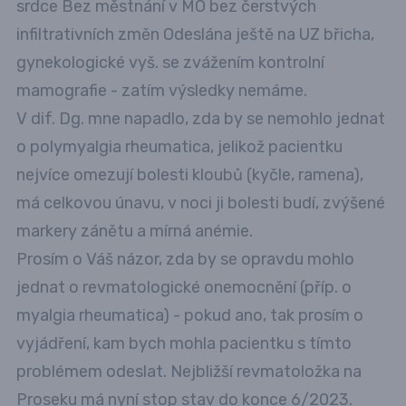
srdce Bez městnání v MO bez čerstvých
infiltrativních změn Odeslána ještě na UZ břicha,
gynekologické vyš. se zvážením kontrolní
mamografie - zatím výsledky nemáme.
V dif. Dg. mne napadlo, zda by se nemohlo jednat
o polymyalgia rheumatica, jelikož pacientku
nejvíce omezují bolesti kloubů (kyčle, ramena),
má celkovou únavu, v noci ji bolesti budí, zvýšené
markery zánětu a mírná anémie.
Prosím o Váš názor, zda by se opravdu mohlo
jednat o revmatologické onemocnění (příp. o
myalgia rheumatica) - pokud ano, tak prosím o
vyjádření, kam bych mohla pacientku s tímto
problémem odeslat. Nejbližší revmatoložka na
Proseku má nyní stop stav do konce 6/2023.