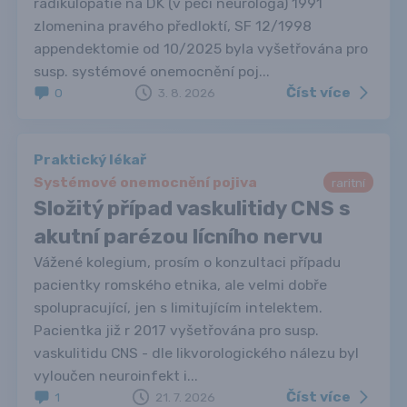
radikulopatie na DK (v péči neurologa) 1991
zlomenina pravého předloktí, SF 12/1998
appendektomie od 10/2025 byla vyšetřována pro
susp. systémové onemocnění poj...
Číst více
0
3. 8. 2026
Praktický lékař
Systémové onemocnění pojiva
raritní
Složitý případ vaskulitidy CNS s
akutní parézou lícního nervu
Vážené kolegium, prosím o konzultaci případu
pacientky romského etnika, ale velmi dobře
spolupracující, jen s limitujícím intelektem.
Pacientka již r 2017 vyšetřována pro susp.
vaskulitidu CNS - dle likvorologického nálezu byl
vyloučen neuroinfekt i...
Číst více
1
21. 7. 2026