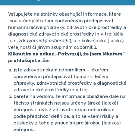
revmatologické vyšetření. Situaci ohledně
reference k revmatologovi v Praze neznám, ale
Vstupujete na stránky obsahující informace, které
jsou určeny lékařům oprávněným předepisovat
bude asi podobná jako jinde. Předpokládám
humánní léčivé přípravky, zdravotnické prostředky a
však , že adresný telefonát či email kolegovi s
diagnostické zdravotnické prostředky in vitro (dále
jen
„zdravotnický odborník“
), a nikoliv široké (laické)
jasným popisem velmi pravděpodobné dg
veřejnosti či jiným skupinám odborníků.
zánětlivé revmatické choroby povede k
Kliknutím na odkaz „Potvrzuji, že jsem lékařem“
brzkému revamtologickému vyšetření
prohlašujete, že:
pacientky a klasifikaci choroby.
jste zdravotnickým odborníkem – lékařem
oprávněným předepisovat humánní léčivé
přípravky, zdravotnické prostředky a diagnostické
prof. MUDr. Pavel Horák, CSc.
zdravotnické prostředky in vitro;
18. 5. 2023 10:09
berete na vědomí, že informace obsažené dále na
těchto stránkách nejsou určeny široké (laické)
veřejnosti, nýbrž zdravotnickým odborníkům
podle předchozí definice, a to se všemi riziky a
důsledky z toho plynoucími pro širokou (laickou)
Pokud se Vám ještě nepodařilo zajistit
veřejnost.
revmatologické vyšetření, tak můžete