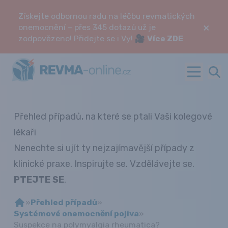
Získejte odbornou radu na léčbu revmatických
×
onemocnění – přes 345 dotazů už je
zodpovězeno! Přidejte se i Vy! 🎥
Více ZDE
Přehled případů, na které se ptali Vaši kolegové
lékaři
Nenechte si ujít ty nejzajímavější případy z
klinické praxe. Inspirujte se. Vzdělávejte se.
PTEJTE SE
.
»
Přehled případů
»
Systémové onemocnění pojiva
»
Suspekce na polymyalgia rheumatica?