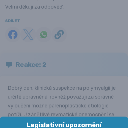
Velmi děkuji za odpověď.
SDÍLET
Reakce: 2
Dobrý den, klinická suspekce na polymyalgii je
určitě uprávněná, rovněž považuji za správné
vyloučení možné parenoplastické etiologie
potíží. U zánětlivé revmatické onemocnění se
jednat může a určitě si nemocná zaslouží
Legislativní upozornění