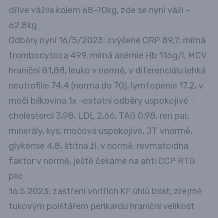
dříve vážila kolem 68-70kg, zde se nyní váží -
62,8kg
Odběry nyní 16/5/2023: zvýšené CRP 89,7; mírná
trombocytoza 499, mírná anémie Hb 116g/l, MCV
hraniční 81,8fl, leuko v normě, v diferenciálu lehká
neutrofilie 74,4 (norma do 70), lymfopenie 17,2, v
moči bílkovina 1x -ostatní odběry uspokojivé -
cholesterol 3,98, LDL 2,66, TAG 0,98, ren par,
minerály, kys. močová uspokojivé, JT vnormě,
glykémie 4,8, štítná žl. v normě, revmatoidná
faktor v normě, ještě čekáme na anti CCP RTG
plic
16.5.2023: zastření vnitřích KF úhlů bilat, zřejmě
tukovým polštářem perikardu hraniční velikost