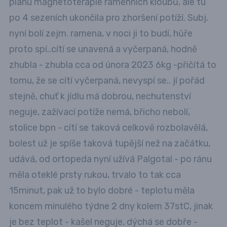
plánu magnetoterapie ramenních kloubů, ale tu
po 4 sezeních ukončila pro zhoršení potíží. Subj.
nyní bolí zejm. ramena, v noci ji to budí, hůře
proto spí..cítí se unavená a vyčerpaná, hodně
zhubla - zhubla cca od února 2023 6kg -přičítá to
tomu, že se cítí vyčerpaná, nevyspí se.. jí pořád
stejně, chuť k jídlu má dobrou, nechutenství
neguje, zažívací potíže nemá, břicho nebolí,
stolice bpn - cítí se taková celkově rozbolavělá,
bolest už je spíše taková tupější než na začátku,
udává, od ortopeda nyní užívá Palgotal - po ránu
měla oteklé prsty rukou, trvalo to tak cca
15minut, pak už to bylo dobré - teplotu měla
koncem minulého týdne 2 dny kolem 37stC, jinak
je bez teplot - kašel neguje, dýchá se dobře -