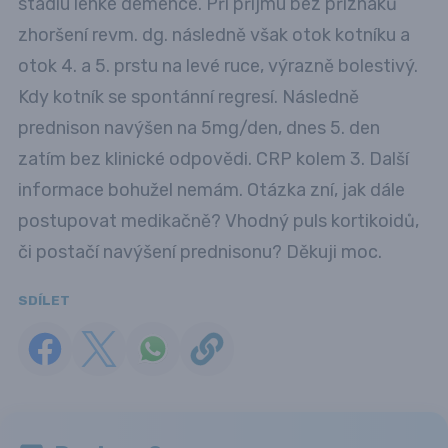
stádiu lehké demence. Při příjmu bez příznaků
zhoršení revm. dg. následně však otok kotníku a
otok 4. a 5. prstu na levé ruce, výrazně bolestivý.
Kdy kotník se spontánní regresí. Následně
prednison navýšen na 5mg/den, dnes 5. den
zatím bez klinické odpovědi. CRP kolem 3. Další
informace bohužel nemám. Otázka zní, jak dále
postupovat medikačně? Vhodný puls kortikoidů,
či postačí navýšení prednisonu? Děkuji moc.
SDÍLET