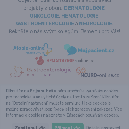
Objevte i další konzultační a vzdělávací
projekty z oboru
DERMATOLOGIE
,
ONKOLOGIE
,
HEMATOLOGIE
,
GASTROENTEROLOGIE
a
NEUROLOGIE
.
Řekněte o nás svým kolegům. Jsme tu pro Vás!
Kliknutím na
Přijmout vše
, nám umožníte využívání cookies
Copyright © REVMA-online.cz 2026
pro technické a analytické účely na tomto zařízení. Kliknutím
Powered by Pears Health Cyber Europe, s.r.o. All Rights
na “Detailní nastavení” můžete sami určit jaké cookies je
Reserved.
možné zpracovávat, popřípadě jejich zpracování zakázat. Více
Tyto stránky určené výhradně pro odbornou lékařskou
veřejnost vznikly ve spolupráci s
EUNI.cz
,
Acta medicinae
,
informací o cookies naleznete v
Zásadách používání cookies
.
Revmatologickým ústavem
a
Českou revmatologickou
společností ČLS JEP
.
Kontakt
Podmínky použití
Odebírejte náš
Zamítnout vše
Přijmout vše
Detailní nastavení