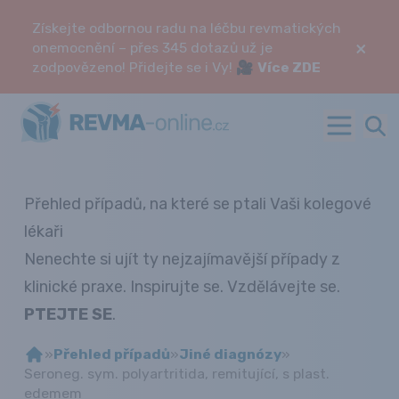
Získejte odbornou radu na léčbu revmatických
×
onemocnění – přes 345 dotazů už je
zodpovězeno! Přidejte se i Vy! 🎥
Více ZDE
Přehled případů, na které se ptali Vaši kolegové
lékaři
Nenechte si ujít ty nejzajímavější případy z
klinické praxe. Inspirujte se. Vzdělávejte se.
PTEJTE SE
.
»
Přehled případů
»
Jiné diagnózy
»
Seroneg. sym. polyartritida, remitující, s plast.
edemem