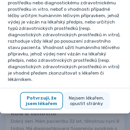
prostředku nebo diagnostickému zdravotnickému
Indikace očkování u pacientů na
prostředku in vitro, neboť o vhodnosti případné
již déle trvající biolog.therapii
léčby určitým humánním léčivým přípravkem, jehož
výdej je vázán na lékařský předpis, nebo určitých
Jen krátký dotaz. Nejsem si jistá možného
typů zdravotnických prostředků (resp.
očkování u pacientů na již delší dobu trvající
diagnostických zdravotnických prostředků in vitro),
biolog.therapii. Pacientka je stabilní při
rozhoduje vždy lékař po posouzení zdravotního
biolog.therapii anti-tnf. Jedná se o očkování proti
stavu pacienta. Vhodnost užití humánního léčivého
klistove encefalitide mrtvou vakcínou. Děkuji za
přípravku, jehož výdej není vázán na lékařský
předpis, nebo zdravotnických prostředků (resp.
odpověď.
diagnostických zdravotnických prostředků in vitro)
Číst více
3
17. 6. 2026
je vhodné předem zkonzultovat s lékařem či
lékárníkem.
Revmatolog
Jiné diagnózy
Potvrzuji, že
Nejsem lékařem,
Sjogrenův syndrom s anti Ro 52
jsem lékařem
opustit stránky
kDa u těhotné
Dobrý den. Mám pacientku 32 let, těhotnou nyní 8
týdnů. Má diagnostikovaný Sjogrenův syndrom s