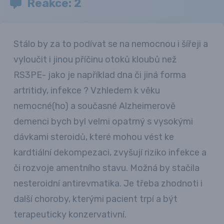
Reakce: 2
Stálo by za to podívat se na nemocnou i šířeji a
vyloučit i jinou příčinu otoků kloubů než
RS3PE- jako je například dna či jiná forma
artritidy, infekce ? Vzhledem k věku
nemocné(ho) a současné Alzheimerově
demenci bych byl velmi opatrný s vysokými
dávkami steroidů, které mohou vést ke
kardtiální dekompezaci, zvyšují riziko infekce a
či rozvoje amentního stavu. Možná by stačila
nesteroidní antirevmatika. Je třeba zhodnoti i
další choroby, kterými pacient trpí a být
terapeuticky konzervativní.