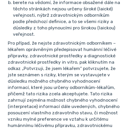
berete na vědomí, že informace obsažené dále na
těchto stránkách nejsou určeny široké (laické)
Další případy
veřejnosti, nýbrž zdravotnickým odborníkům
podle předchozí definice, a to se všemi riziky a
důsledky z toho plynoucími pro širokou (laickou)
Revmatolog
veřejnost.
Jiné diagnózy
Pro případ, že nejste zdravotnickým odborníkem –
Bolesti bederní páteře
lékařem oprávněným předepisovat humánní léčivé
přípravky, zdravotnické prostředky a diagnostické
Dobré odpoledne, prosím o radu u pacientky -
zdravotnické prostředky in vitro, pak kliknutím na
49roků, má psoriasu, hypertenzi, dyslipidemii,
odkaz „Potvrzuji, že jsem lékařem“ potvrzujete, že
steatosu jater, astma bronchiale, je obezní.
jste seznámen s riziky, kterým se vystavujete v
Dominujícím problém jsou bolesti bederní páteře.
důsledku možného chybného vyhodnocení
Na MRI je tento nález: Páteřní kanál je primárně
informací, které jsou určeny odborníkům-lékařům,
prostorný. Kaud...
přičemž tato rizika zcela akceptujete. Tato rizika
Číst více
2
26. 6. 2026
zahrnují zejména možnost chybného vyhodnocení
(interpretace) informací dále uvedených, chybného
posouzení vlastního zdravotního stavu, či možnost
vzniku mylné preference ve vztahu k určitému
Revmatolog
humánnímu léčivému přípravku, zdravotnickému
Jiné diagnózy