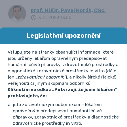
prof. MUDr. Pavel Horák, CSc.
3. 2. 2023 13:50
Legislativní upozornění
Plně souhlasím s vyjádřením pana profesora
Vstupujete na stránky obsahující informace, které
Horáka. Nutnost širší diff. dg. podtrhuje jednak
jsou určeny lékařům oprávněným předepisovat
séronegativita i popis otoku celého prstu, který
humánní léčivé přípravky, zdravotnické prostředky a
diagnostické zdravotnické prostředky in vitro (dále
může odpovídat obrazu daktylitidy.
jen
„zdravotnický odborník“
), a nikoliv široké (laické)
veřejnosti či jiným skupinám odborníků.
MUDr. Liliana Šedová
Kliknutím na odkaz „Potvrzuji, že jsem lékařem“
14. 2. 2023 12:32
prohlašujete, že:
jste zdravotnickým odborníkem – lékařem
oprávněným předepisovat humánní léčivé
přípravky, zdravotnické prostředky a diagnostické
zdravotnické prostředky in vitro;