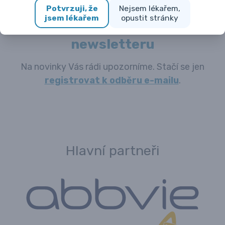
Potvrzuji, že
Nejsem lékařem,
jsem lékařem
opustit stránky
Přihlaste se k odběru
newsletteru
Na novinky Vás rádi upozorníme. Stačí se jen
registrovat k odběru e-mailu
.
Hlavní partneři