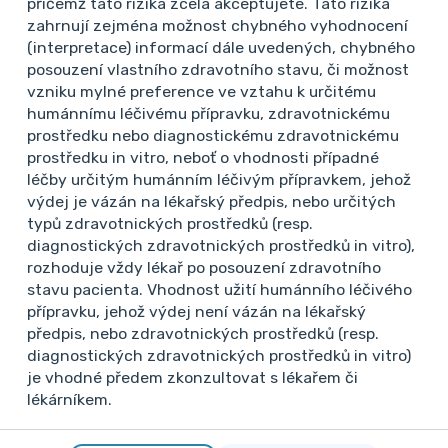
přičemž tato rizika zcela akceptujete. Tato rizika
etiologii, v kontrolách opakovaně zvýšeno. Viz.
zahrnují zejména možnost chybného vyhodnocení
přílohy. USG bricha bez patol...
(interpretace) informací dále uvedených, chybného
Číst více
2
27. 7. 2026
posouzení vlastního zdravotního stavu, či možnost
vzniku mylné preference ve vztahu k určitému
humánnímu léčivému přípravku, zdravotnickému
prostředku nebo diagnostickému zdravotnickému
Internista
prostředku in vitro, neboť o vhodnosti případné
Nejasná diagnóza
léčby určitým humánním léčivým přípravkem, jehož
Chronický únavový syndrom?
výdej je vázán na lékařský předpis, nebo určitých
Dobrý den, vážení kolegové, prosím o radu u mého
typů zdravotnických prostředků (resp.
diagnostických zdravotnických prostředků in vitro),
pacienta. Jedná se o muže, 42let, odeslaného k
rozhoduje vždy lékař po posouzení zdravotního
dalšímu došetření na hematologickou ambulanci.
stavu pacienta. Vhodnost užití humánního léčivého
Pacient se dlouhodobě léčí s migrénami, nyní na
přípravku, jehož výdej není vázán na lékařský
biol. léčbě, jinak bez dalších komorbidit. Asi rok se
předpis, nebo zdravotnických prostředků (resp.
potýk...
diagnostických zdravotnických prostředků in vitro)
Číst více
1
15. 1. 2026
je vhodné předem zkonzultovat s lékařem či
lékárníkem.