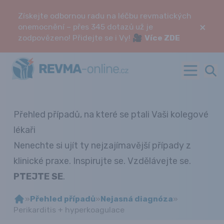
Získejte odbornou radu na léčbu revmatických
×
onemocnění – přes 345 dotazů už je
zodpovězeno! Přidejte se i Vy! 🎥
Více ZDE
Přehled případů, na které se ptali Vaši kolegové
lékaři
Nenechte si ujít ty nejzajímavější případy z
klinické praxe. Inspirujte se. Vzdělávejte se.
PTEJTE SE
.
»
Přehled případů
»
Nejasná diagnóza
»
Perikarditis + hyperkoagulace