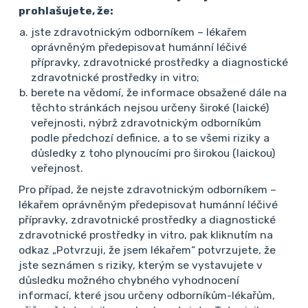
Nejasná diagnóza
prohlašujete, že:
Bolesto DKK
jste zdravotnickým odborníkem – lékařem
Dobry den, prosim o konzultaci nalezu u pacienta.
oprávněným předepisovat humánní léčivé
Muz 51r., Dg.AH, DM na diete, CHZI, recentne st.p.
přípravky, zdravotnické prostředky a diagnostické
PCI pro NAP 3/2026. Pacient si dlouhodobe
zdravotnické prostředky in vitro;
berete na vědomí, že informace obsažené dále na
stezuje na bolesti svalu dolnich koncetin,
těchto stránkách nejsou určeny široké (laické)
pozoruje jiz od listopadu 2025, popisuje jako
veřejnosti, nýbrž zdravotnickým odborníkům
hlavne namahovou b...
podle předchozí definice, a to se všemi riziky a
Číst více
0
28. 7. 2026
důsledky z toho plynoucími pro širokou (laickou)
veřejnost.
Pro případ, že nejste zdravotnickým odborníkem –
Internista
lékařem oprávněným předepisovat humánní léčivé
Nejasná diagnóza
přípravky, zdravotnické prostředky a diagnostické
Patologie kostniho mtb
zdravotnické prostředky in vitro, pak kliknutím na
odkaz „Potvrzuji, že jsem lékařem“ potvrzujete, že
Dobrý den, prosím o konzultaci. Jedná se o
jste seznámen s riziky, kterým se vystavujete v
mladého pacienta, muž, ročník 2007. Bez
důsledku možného chybného vyhodnocení
přidružených dg., bez obtíží. V rámci vstupní
informací, které jsou určeny odborníkům-lékařům,
prohlídky byla zjištěna elevace ALP nejasné