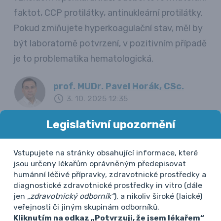
faktot, CCP protilátky, antinukleární protilátky.
Pokud zmiňujete hyperkoagulační stav, měl by
být laboratorně potvrzení, v pozitivním případě
je to problematika hematologická.
prof. MUDr. Pavel Horák, CSc.
3. 10. 2025 12:35
Legislativní upozornění
Vstupujete na stránky obsahující informace, které
jsou určeny lékařům oprávněným předepisovat
humánní léčivé přípravky, zdravotnické prostředky a
Další případy
diagnostické zdravotnické prostředky in vitro (dále
jen
„zdravotnický odborník“
), a nikoliv široké (laické)
veřejnosti či jiným skupinám odborníků.
Internista
Kliknutím na odkaz „Potvrzuji, že jsem lékařem“