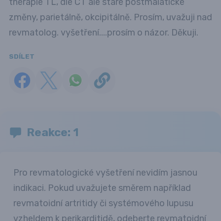
therapie TL, dle CT ale staré postmalatické
změny, parietálně, okcipitálně. Prosím, uvažuji nad
revmatolog. vyšetření....prosím o názor. Děkuji.
SDÍLET
Reakce: 1
Pro revmatologické vyšetření nevidím jasnou
indikaci. Pokud uvažujete směrem například
revmatoidní artritidy či systémového lupusu
vzheldem k perikarditidě, odeberte revmatoidní